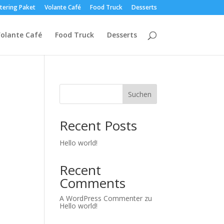
tering Paket
Volante Café
Food Truck
Desserts
olante Café
Food Truck
Desserts
Suchen
Recent Posts
Hello world!
Recent
Comments
A WordPress Commenter
zu
Hello world!